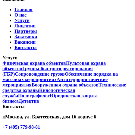
Главная
О нас
Услуги
Лицензии
Партнеры
Заказчики
Вакансии
Контакты
Услуги
Физическая охрана объектов
Пультовая охрана
объектов
Группы быстрого реагирования
(ГБР)
Сопровождение грузов
Обеспечение порядка на
массовых мероприятиях
Антитеррористические
мероприятия
Вооруженная охрана объектов
Технические
средства охраны
Кинологическая
служба
Полиграфолог
Юридическая защита
бизнеса
Детектив
Контакты
г.Москва, ул. Братеевская, дом 16 корпус 6
+7 (495) 779-98-81