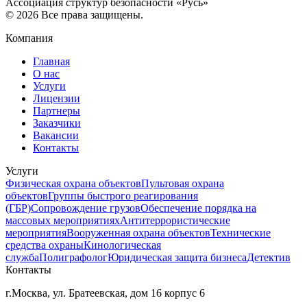
Ассоциация структур безопасности «Русь»
©
2026
Все права защищены.
Компания
Главная
О нас
Услуги
Лицензии
Партнеры
Заказчики
Вакансии
Контакты
Услуги
Физическая охрана объектов
Пультовая охрана
объектов
Группы быстрого реагирования
(ГБР)
Сопровождение грузов
Обеспечение порядка на
массовых мероприятиях
Антитеррористические
мероприятия
Вооруженная охрана объектов
Технические
средства охраны
Кинологическая
служба
Полиграфолог
Юридическая защита бизнеса
Детектив
Контакты
г.Москва, ул. Братеевская, дом 16 корпус 6