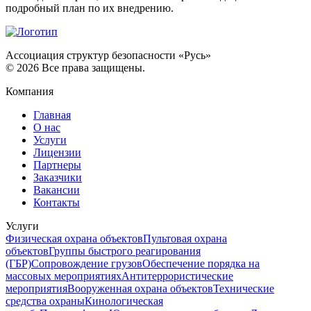
подробный план по их внедрению.
Ассоциация структур безопасности «Русь»
©
2026
Все права защищены.
Компания
Главная
О нас
Услуги
Лицензии
Партнеры
Заказчики
Вакансии
Контакты
Услуги
Физическая охрана объектов
Пультовая охрана
объектов
Группы быстрого реагирования
(ГБР)
Сопровождение грузов
Обеспечение порядка на
массовых мероприятиях
Антитеррористические
мероприятия
Вооруженная охрана объектов
Технические
средства охраны
Кинологическая