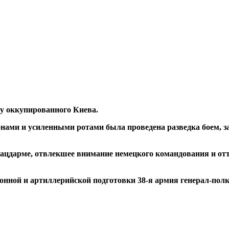
у оккупированного Киева.
ами и усиленными ротами была проведена разведка боем, за
лацдарме, отвлекшее внимание немецкого командования и от
ионной и артиллерийской подготовки 38-я армия генерал-по