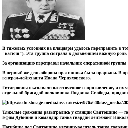
В тяжелых условиях на плацдарм удалось переправить в то
"катюш"). Эта группа сыграла в дальнейшем важную роль в
За организацию переправы начальник оперативной группы 
В первый же день оборона противника была прорвана. В пр
генерал-лейтенанта Ивана Черняховского.
Гитлеровцы оказывали ожесточенное сопротивление, и их ча
отдельной бригадой полковника Людвика Свободы, продвиг
Тяжелые сражения разыгрались у станции Святошино — пос
Ефим Дубинин и командир танка гвардии лейтенант Никола
Погибшие под Святошино механик-водитель танка гварди