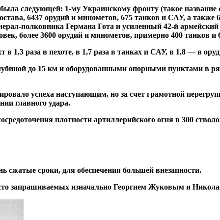
была следующей: 1-му Украинскому фронту (такое название с
става, 6437 орудий и минометов, 675 танков и САУ, а также 
нерал-полковника Германа Гота и усиленный 42-й армейский
век, более 3600 орудий и минометов, примерно 400 танков и 
 1,3 раза в пехоте, в 1,7 раза в танках и САУ, в 1,8 — в ору
убиной до 15 км и оборудованными опорными пунктами в ряд
тировало успеха наступающим, но за счет грамотной перегру
нии главного удара.
сосредоточения плотности артиллерийского огня в 300 ствол
нь сжатые сроки, для обеспечения большей внезапности.
сто запрашиваемых изначально Георгием Жуковым и Никола