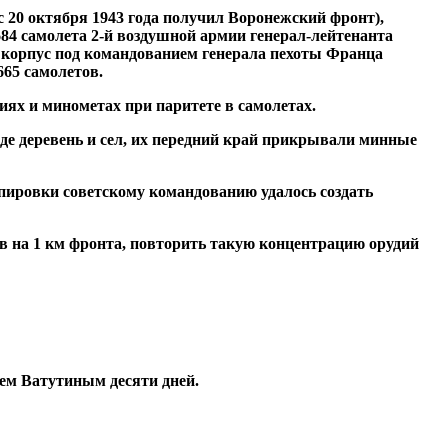
 20 октября 1943 года получил Воронежский фронт),
684 самолета 2-й воздушной армии генерал-лейтенанта
 корпус под командованием генерала пехоты Франца
665 самолетов.
диях и минометах при паритете в самолетах.
е деревень и сел, их передний край прикрывали минные
ппировки советскому командованию удалось создать
ов на 1 км фронта, повторить такую концентрацию орудий
ем Ватутиным десяти дней.