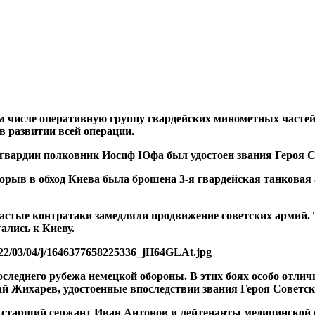
м числе оперативную группу гвардейских минометных частей
 развитии всей операции.
гвардии полковник Иосиф Юфа был удостоен звания Героя С
орыв в обход Киева была брошена 3-я гвардейская танковая 
стые контратаки замедляли продвижение советских армий. Те
ались к Киеву.
леднего рубежа немецкой обороны. В этих боях особо отлич
й Жихарев, удостоенные впоследствии звания Героя Советск
и старший сержант Иван Антонов и лейтенанты медицинско