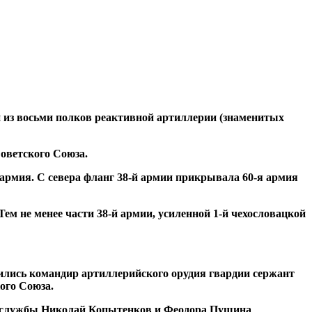
 из восьми полков реактивной артиллерии (знаменитых
оветского Союза.
армия. С севера фланг 38-й армии прикрывала 60-я армия
м не менее части 38-й армии, усиленной 1-й чехословацкой
ились командир артиллерийского орудия гвардии сержант
ого Союза.
й службы Николай Копытенков и Феодора Пушина