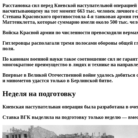
Расстановка сил перед Киевской наступательной операцией 
насчитывающему на тот момент 663 тыс. человек личного со
Степана Красовского противостояла 4-я танковая армия ге
Маттенклотта, которые суммарно имели около 500 тыс. чело
Войска Красной армии по численности превосходили вермахт в
Гитлеровцы располагали тремя полосами обороны общей гл
поля.
По канонам военной науки такое соотношение сил не гаран
многократное преимущество в людях и технике на направле
Впервые в Великой Отечественной войне удалось добиться 
и минометов удастся только в Берлинской битве.
Неделя на подготовку
Киевская наступательная операция была разработана в оче
Ставка ВГК выделила на подготовку только неделю — вме