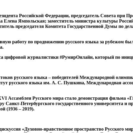
езидента Российской Федерации, председатель Совета при Пр
ыка Елена Ямпольская; заместитель министра культуры Росс
титель председателя Комитета Государственной Думы по дела
ивную работу по продвижению русского языка за рубежом б
а.
 цифровой журналистики #РумирОнлайн, который по инициат
токов русского языка – победителей Международной олимпи
тут русского языка им. А. С. Пушкина, Международная ассо
VI Ассамблеи Русского мира стало демонстрация фильма «
ору Санкт-Петербургского государственного университета и 
 (1936 – 2019).
искуссия «Духовно-нравственное пространство Русского мир