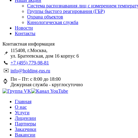
Наши акции
Система распознавания лиц с измерением температ
Группы быстого реагирования (ГБР)
Охрана объектов
Кинологическая служба
Новости
Контакты
Контактная информация
115408, г.Москва,
📌
ул. Братеевская, дом 16 корпус 6
📞
+7 (495) 779-98-81
✉️
info@holding-rus.ru
Пн – Пт: с 8:00 до 18:00
⌚️
Дежурная служба - круглосуточно
Главная
О нас
Услуги
Лицензии
Партнеры
Заказчики
Вакансии