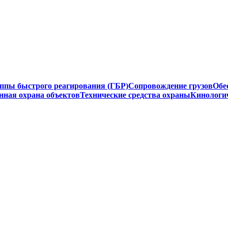
ппы быстрого реагирования (ГБР)
Сопровождение грузов
Обе
нная охрана объектов
Технические средства охраны
Кинологи