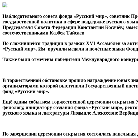
Наблюдательного совета фонда «Русский мир», советник Пр
государственной политики в сфере поддержке русского яз
Председателя Совета Федерации Константин Косачёв; замес
соотечественниками Казбек Тайсаев.
По сложившейся традиции в рамках XVI Ассамблеи за акт
«Русский мир». Им вручили медали и почётные знаки Фонд
Также были отмечены победители Международного конкурса
В торжественной обстановке прошло награждение юных зна
организаторами которой выступили Государственный инсти
фонд «Русский мир».
Ещё одним событием торжественной церемонии открытия X
филологу, инициатору создания фонда «Русский мир», рект
русского языка и литературы Людмиле Алексеевне Вербицкой
По завершении церемонии открытия состоялась панельная д