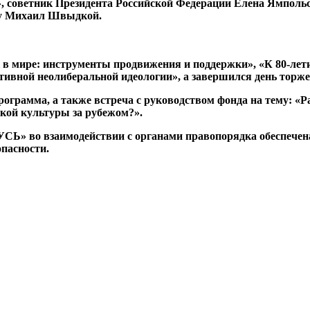
, советник Президента Российской Федерации Елена Ямпольс
ву Михаил Швыдкой.
в мире: инструменты продвижения и поддержки», «К 80-лет
ктивной неолиберальной идеологии», а завершился день тор
ограмма, а также встреча с руководством фонда на тему: «Р
кой культуры за рубежом?».
СЬ» во взаимодействии с органами правопорядка обеспечена
пасности.