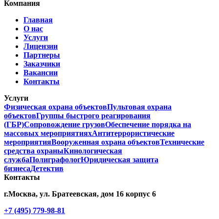
Компания
Главная
О нас
Услуги
Лицензии
Партнеры
Заказчики
Вакансии
Контакты
Услуги
Физическая охрана объектов
Пультовая охрана
объектов
Группы быстрого реагирования
(ГБР)
Сопровождение грузов
Обеспечение порядка на
массовых мероприятиях
Антитеррористические
мероприятия
Вооруженная охрана объектов
Технические
средства охраны
Кинологическая
служба
Полиграфолог
Юридическая защита
бизнеса
Детектив
Контакты
г.Москва, ул. Братеевская, дом 16 корпус 6
+7 (495) 779-98-81