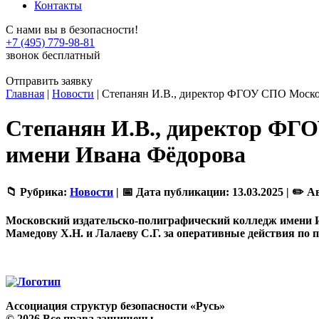
Контакты
С нами вы в безопасности!
+7 (495) 779-98-81
звонок бесплатный
Отправить заявку
Главная
|
Новости
|
Степанян И.В., директор ФГОУ СПО Моско
Степанян И.В., директор ФГ
имени Ивана Фёдорова
📁 Рубрика:
Новости
|
📅 Дата публикации:
13.03.2025 |
✏️ А
Московский издательско-полиграфический колледж имени И
Мамедову Х.Н. и Лалаеву С.Г. за оперативные действия по
Ассоциация структур безопасности «Русь»
©
2026
Все права защищены.