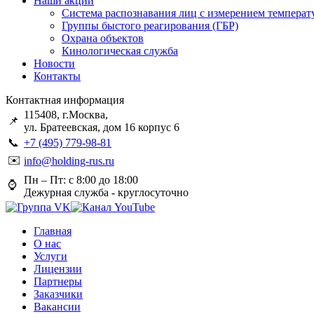
Наши акции
Система распознавания лиц с измерением температ
Группы быстого реагирования (ГБР)
Охрана объектов
Кинологическая служба
Новости
Контакты
Контактная информация
115408, г.Москва,
📌
ул. Братеевская, дом 16 корпус 6
📞
+7 (495) 779-98-81
✉️
info@holding-rus.ru
Пн – Пт: с 8:00 до 18:00
⌚️
Дежурная служба - круглосуточно
Главная
О нас
Услуги
Лицензии
Партнеры
Заказчики
Вакансии