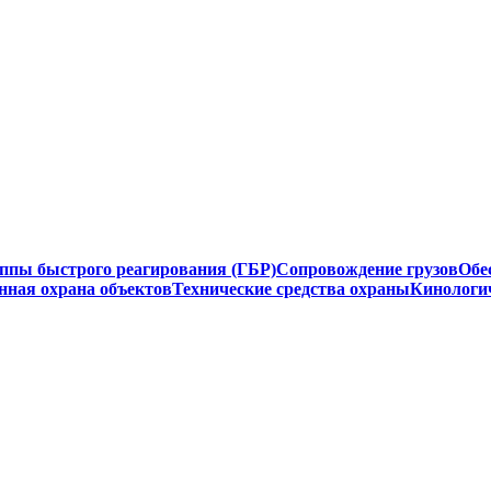
ппы быстрого реагирования (ГБР)
Сопровождение грузов
Обе
нная охрана объектов
Технические средства охраны
Кинологи