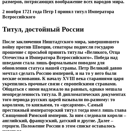
размеров, потрясающих воображение всех народов мира.
2 ноября 1721 года Петр I принял титул Императора
Всероссийского
Титул, достойный России
После заключения Ништадтского мира, завершившего
войну против Швеции, сенаторы поднесли государю
прошение с просьбой принять титулы «Великого, Отца
Отечества и Императора Всероссийского». Победа над
шведами стала лишь формальным поводом для
обновления статуса нашей страны. Петр Великий давно
мечтал сделать Россию империей, и на то у него были
веские основания. К началу XVIII века стараниями царя
укрепились прочные связи с европейскими странами.
Общаться с ними надлежало на равных, однако мешала
неопределенность титула. В дипломатических документах
того периода русских царей называли по-разному: то
королями, то князьями, то «цесарями». Самый
престижный императорский титул тогда имел лишь глава
Священной Римской империи. За ним следовали короли –
английский, французский, датский и другие. Далее –
герцоги. Положение России в этом списке оставалось