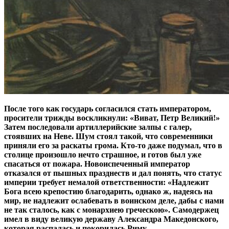
После того как государь согласился стать императором,
просители трижды воскликнули: «Виват, Петр Великий!»
Затем последовали артиллерийские залпы с галер,
стоявших на Неве. Шум стоял такой, что современники
приняли его за раскаты грома. Кто-то даже подумал, что в
столице произошло нечто страшное, и готов был уже
спасаться от пожара. Новоиспеченный император
отказался от пышных празднеств и дал понять, что статус
империи требует немалой ответственности: «Надлежит
Бога всею крепостию благодарить, однако ж, надеясь на
мир, не надлежит ослабевать в воинском деле, дабы с нами
не так сталось, как с монархиею греческою». Самодержец
имел в виду великую державу Александра Македонского,
которая распалась и покорилась Риму.