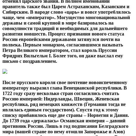
отменял царского звания. В полном именовании
правитель также был Царем Астраханским, Казанским и
Сибирским. В народе слово «царь» и вовсе употреблялось
чаще, чем «император». Могущество многонациональной
державы и самой крупной в мире базировалось на
совокупности традиций и необходимых для дальнейшего
развития новшеств. Процесс признания нового статуса
России европейскими державами затянулся почти на
полвека. Первым монархом, согласившимся называть
Петра Великого императором, стал король Пруссии
Фридрих Вильгельм I. Более того, он даже выслал ему
письмо с поздравлением.
После прусского короля свое почтение новоиспеченному
императору выразил глава Венецианской республики. В
1722 году сразу несколько стран согласились считать
Россию империей: Нидерланды, Швеция, Женевская
республика, ряд немецких княжеств (Германия тогда не
являлась единым государством). Спустя год к этому
списку прибавилось еще две страны – Норвегия и Дания.
До 1739 года «держалась» Османская империя – давний
противник России. Лишь в год подписания Белградского
мира (нашей стране по нему отошли Запорожье и Азов)