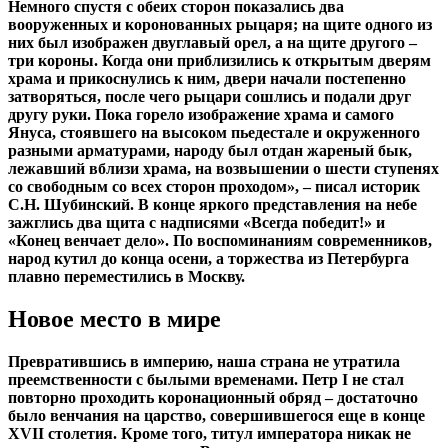
Немного спустя с обеих сторон показались два
вооруженных и коронованных рыцаря; на щите одного из
них был изображен двуглавый орел, а на щите другого –
три короны. Когда они приблизились к открытым дверям
храма и прикоснулись к ним, двери начали постепенно
затворяться, после чего рыцари сошлись и подали друг
другу руки. Пока горело изображение храма и самого
Януса, стоявшего на высоком пьедестале и окруженного
разными арматурами, народу был отдан жареный бык,
лежавший вблизи храма, на возвышении о шести ступенях
со свободным со всех сторон проходом», – писал историк
С.Н. Шубинский. В конце яркого представления на небе
зажглись два щита с надписями «Всегда победит!» и
«Конец венчает дело». По воспоминаниям современников,
народ кутил до конца осени, а торжества из Петербурга
плавно переместились в Москву.
Новое место в мире
Превратившись в империю, наша страна не утратила
преемственности с былыми временами. Петр I не стал
повторно проходить коронационный обряд – достаточно
было венчания на царство, совершившегося еще в конце
XVII столетия. Кроме того, титул императора никак не