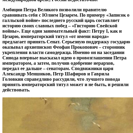
Амбиции Петра Великого позволили правителю
сравнивать себя с Юлием Цезарем. По примеру «Записок о
галльской войне» последнего русский царь составляет
историю своих славных побед – «Гисторию Свейской
войны». Еще один занимательный факт: Петру I, как и
Цезарю, императорский титул «от имени народа»
предлагает принять Сенат. Серьезную поддержку государю
оказывал архиепископ Феофан Прокопович – сторонник
укрепления власти самодержца. Именно он на заседании
Синода впервые высказал идею о провозглашении Петра
императором, а затем, получив одобрение иерархов,
передал ее дальше – сенаторам. Сподвижники царя
Александр Меншиков, Петр Шафиров и Гаврила
Головкин справедливо рассудили, что лучшего повода
принять императорский титул может и не быть, и решили
действовать.