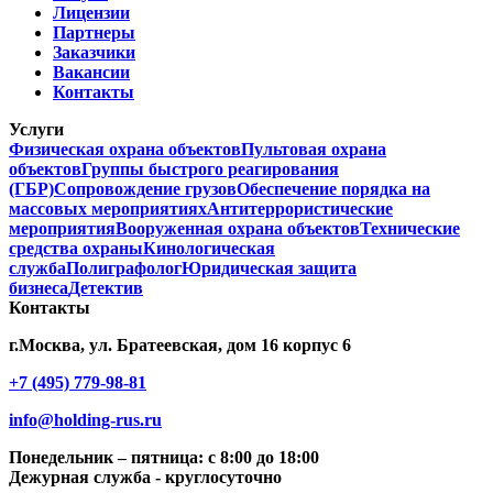
Лицензии
Партнеры
Заказчики
Вакансии
Контакты
Услуги
Физическая охрана объектов
Пультовая охрана
объектов
Группы быстрого реагирования
(ГБР)
Сопровождение грузов
Обеспечение порядка на
массовых мероприятиях
Антитеррористические
мероприятия
Вооруженная охрана объектов
Технические
средства охраны
Кинологическая
служба
Полиграфолог
Юридическая защита
бизнеса
Детектив
Контакты
г.Москва, ул. Братеевская, дом 16 корпус 6
+7 (495) 779-98-81
info@holding-rus.ru
Понедельник – пятница: с 8:00 до 18:00
Дежурная служба - круглосуточно