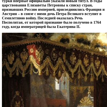
турки впервые официально указали новый титул. В годы
царствования Елизаветы Петровны к списку стран,
признавших Россию империей, присоединились Франция и
Австрия – в союзе с ними дочь Петра Великого вступит в
Семилетнюю войну. Последней оказалась Речь
Посполитая, от которой признание было получено в 1764
году, когда императрицей была Екатерина II.