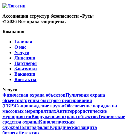
Ассоциация структур безопасности «Русь»
©
2026
Все права защищены.
Компания
Главная
О нас
Услуги
Лицензии
Партнеры
Заказчики
Вакансии
Контакты
Услуги
Физическая охрана объектов
Пультовая охрана
объектов
Группы быстрого реагирования
(ГБР)
Сопровождение грузов
Обеспечение порядка на
массовых мероприятиях
Антитеррористические
мероприятия
Вооруженная охрана объектов
Технические
средства охраны
Кинологическая
служба
Полиграфолог
Юридическая защита
бизнеса
Детектив