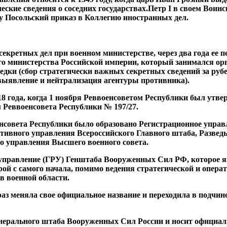
еские сведения о соседних государствах.Петр I в своем Воин
ду Посольский приказ в Коллегию иностранных дел.
 секретных дел при военном министерстве, через два года е
о министерства Российской империи, который занимался ор
зведки (сбор стратегически важных секретных сведений за ру
(выявление и нейтрализация агентуры противника).
18 года, когда 1 ноября Реввоенсоветом Республики был утв
 Реввоенсовета Республики № 197/27.
совета Республики было образовано Регистрационное управл
ативного управления Всероссийского Главного штаба, Разве
о управления Высшего военного совета.
е управление (ГРУ) Генштаба Вооруженных Сил РФ, которое
рой с самого начала, помимо ведения стратегической и опера
в военной области.
раз меняла свое официальное название и переходила в подчин
енерального штаба Вооруженных Сил России и носит официал