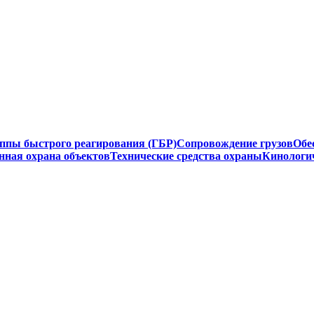
ппы быстрого реагирования (ГБР)
Сопровождение грузов
Обе
нная охрана объектов
Технические средства охраны
Кинологи