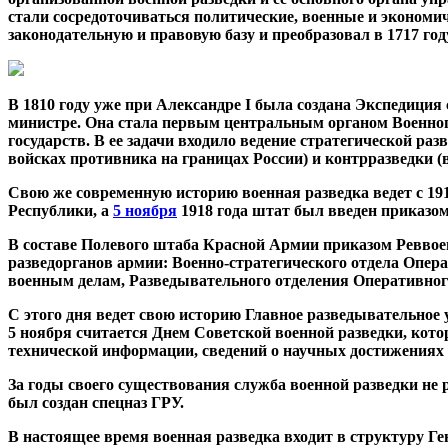
стали сосредоточиваться политические, военные и экономич
законодательную и правовую базу и преобразовал в 1717 го
В 1810 году уже при Александре I была создана Экспедиция
министре. Она стала первым центральным органом Военног
государств. В ее задачи входило ведение стратегической ра
войсках противника на границах России) и контрразведки 
Свою же современную историю военная разведка ведет с 19
Республики, а
5 ноября
1918 года штат был введен приказом
В составе Полевого штаба Красной Армии приказом Реввоен
разведорганов армии: Военно-стратегического отдела Опер
военным делам, Разведывательного отделения Оперативног
С этого дня ведет свою историю Главное разведывательно
5 ноября считается Днем Советской военной разведки, кото
технической информации, сведений о научных достижениях 
За годы своего существования служба военной разведки не 
был создан спецназ ГРУ.
В настоящее время военная разведка входит в структуру Г