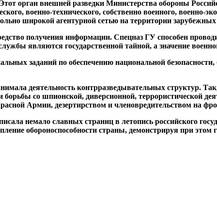
тот орган внешней разведки Министерства обороны Российс
кого, военно-технического, собственно военного, военно-эко
вольно широкой агентурной сетью на территории зарубежных 
средство получения информации. Спецназ ГУ способен провод
 службы являются государственной тайной, а значение военн
альных заданий по обеспечению национальной безопасности, 
анимала деятельность контрразведывательных структур. Так,
 борьбы со шпионской, диверсионной, террористической дея
Красной Армии, дезертирством и членовредительством на фро
вписала немало славных страниц в летопись российского гос
пление обороно­способности страны, демонстрируя при этом г