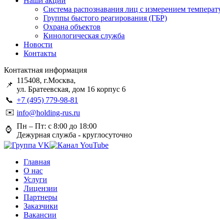
Наши акции
Система распознавания лиц с измерением температ
Группы быстого реагирования (ГБР)
Охрана объектов
Кинологическая служба
Новости
Контакты
Контактная информация
115408, г.Москва,
📌
ул. Братеевская, дом 16 корпус 6
📞
+7 (495) 779-98-81
✉️
info@holding-rus.ru
Пн – Пт: с 8:00 до 18:00
⌚️
Дежурная служба - круглосуточно
Главная
О нас
Услуги
Лицензии
Партнеры
Заказчики
Вакансии