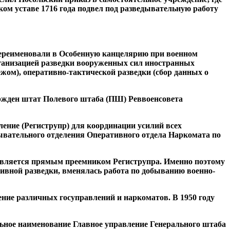
ском уставе 1716 года подвел под разведывательную работу
е переименовали в Особенную канцелярию при военном
ганизацией разведки вооруженных сил иностранных
бежом), оперативно-тактической разведки (сбор данных о
ержден штат Полевого штаба (ПШ) Реввоенсовета
ение (Региструпр) для координации усилий всех
дывательного отделения Оперативного отдела Наркомата по
 является прямым преемником Региструпра. Именно поэтому
тивной разведки, вменялась работа по добыванию военно-
ение различных госуправлений и наркоматов. В 1950 году
ьное наименование Главное управление Генерального штаба