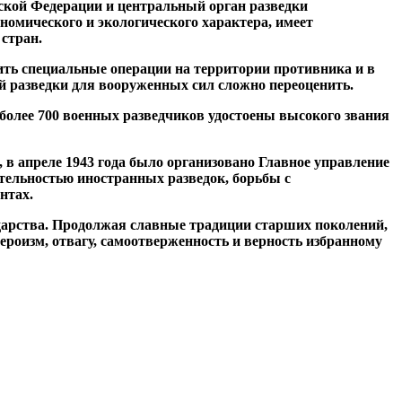
кой Федерации и центральный орган разведки
номического и экологического характера, имеет
стран.
ить специальные операции на территории противника и в
ой разведки для вооруженных сил сложно переоценить.
более 700 военных разведчиков удостоены высокого звания
 в апреле 1943 года было организовано Главное управление
тельностью иностранных разведок, борьбы с
нтах.
ударства. Продолжая славные традиции старших поколений,
ероизм, отва­гу, самоотверженность и верность избранному