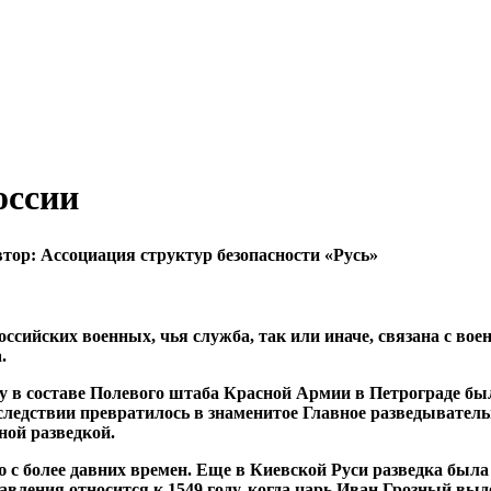
оссии
втор:
Ассоциация структур безопасности «Русь»
сийских военных, чья служба, так или иначе, связана с воен
.
оду в составе Полевого штаба Красной Армии в Петрограде б
следствии превратилось в знаменитое Главное разведывател
ой разведкой.
ю с более давних времен. Еще в Киевской Руси разведка была
равления относится к 1549 году, когда царь Иван Грозный вы