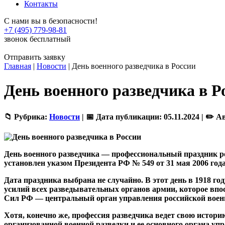
Контакты
С нами вы в безопасности!
+7 (495) 779-98-81
звонок бесплатный
Отправить заявку
Главная
|
Новости
|
День военного разведчика в России
День военного разведчика в Р
📁 Рубрика:
Новости
|
📅 Дата публикации:
05.11.2024 |
✏️ А
День военного разведчика
— профессиональный праздник рос
установлен указом Президента РФ № 549 от 31 мая 2006 года
Дата праздника выбрана не случайно. В этот день в 1918 г
усилий всех разведывательных органов армии, которое впо
Сил РФ — центральный орган управления российской военн
Хотя, конечно же, профессия разведчика ведет свою истори
организованной военной разведки и ее основного органа уп