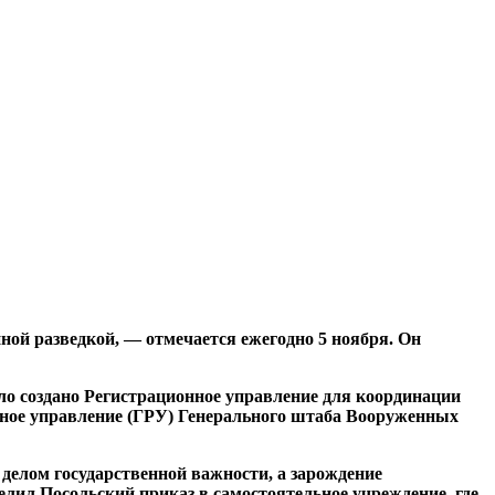
ной разведкой, — отмечается ежегодно 5 ноября. Он
ыло создано Регистрационное управление для координации
ьное управление (ГРУ) Генерального штаба Вооруженных
 делом государственной важности, а зарождение
делил Посольский приказ в самостоятельное учреждение, где