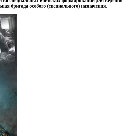
ество специальных воинских формирований для ведения
ая бригада особого (специального) назначения.