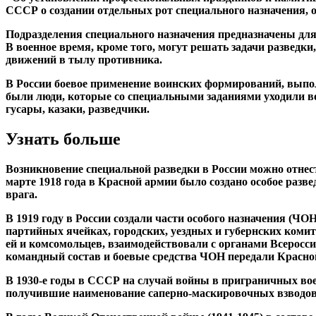
СССР о создании отдельных рот специального назначения, о
Подразделения специального назначения предназначены для
В военное время, кроме того, могут решать задачи разведк
движений в тылу противника.
В России боевое применение воинских формирований, выпо
были люди, которые со специальными заданиями уходили во
гусары, казаки, разведчики.
Узнать больше
Возникновение специальной разведки в России можно отнест
марте 1918 года в Красной армии было создано особое разв
врага.
В 1919 году в России создали части особого назначения (Ч
партийных ячейках, городских, уездных и губернских коми
ей и комсомольцев, взаимодействовали с органами Всеросси
командный состав и боевые средства ЧОН передали Красно
В 1930-е годы в СССР на случай войны в приграничных вое
получившие наименование саперно-маскировочных взводов