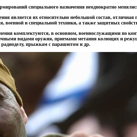
мирований специального назначения неоднократно менялись, 
ния является их относительно небольшой состав, отличная п
я, военной и специальной техники, а также защитных свойств
ачения комплектуются, в основном, военнослужащими по кон
зличными видами оружия, приемами метания колющих и режу
 радиоделу, прыжкам с парашютом и др.