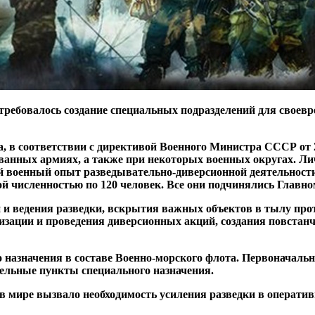
требовалось создание специальных подразделений для своев
а, в соответствии с директивой Военного Министра СССР от 
ванных армиях, а также при некоторых военных округах. Ли
й военный опыт разведывательно-диверсионной деятельности
ой численностью по 120 человек. Все они подчинялись Глав
и ведения разведки, вскрытия важных объектов в тылу прот
зации и проведения диверсионных акций, создания повстанче
ого назначения в составе Военно-морского флота. Первонача
ельные пункты специального назначения.
мире вызвало необходимость усиления разведки в оперативно