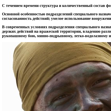
С течением времени структура и количественный состав фор
Основной особенностью подразделений специального назначе
согласованность действий; умелое использование вооружени
В современных условиях подразделения специального назн
дерзких действий на вражеской территории, владению ра
рукопашному бою, минно-подрывному, легко-водолазному и