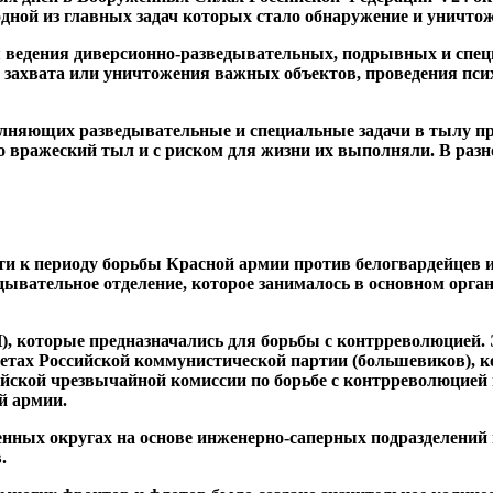
дной из главных задач которых стало обнаружение и уничтож
 ведения диверсионно-разведывательных, подрывных и специ
и, захвата или уничтожения важных объектов, проведения пс
лняющих разведывательные и специальные задачи в тылу про
 вражеский тыл и с риском для жизни их выполняли. В разн
и к периоду борьбы Красной армии против белогвардейцев и 
едывательное отделение, которое занималось в основном орг
ОН), которые предназначались для борьбы с контрреволюцией
тетах Российской коммунистической партии (большевиков), 
йской чрезвычайной комиссии по борьбе с контрреволюцией и
й армии.
нных округах на основе инженерно-саперных подразделений 
.