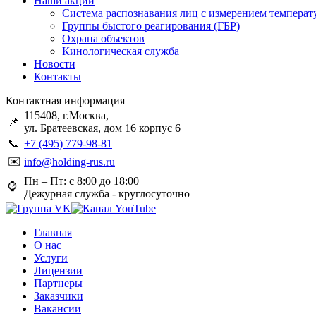
Наши акции
Система распознавания лиц с измерением температ
Группы быстого реагирования (ГБР)
Охрана объектов
Кинологическая служба
Новости
Контакты
Контактная информация
115408, г.Москва,
📌
ул. Братеевская, дом 16 корпус 6
📞
+7 (495) 779-98-81
✉️
info@holding-rus.ru
Пн – Пт: с 8:00 до 18:00
⌚️
Дежурная служба - круглосуточно
Главная
О нас
Услуги
Лицензии
Партнеры
Заказчики
Вакансии