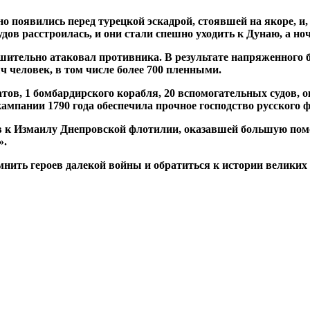
 появились перед турецкой эскадрой, стоявшей на якоре, и,
удов расстроилась, и они стали спешно уходить к Дунаю, а но
ительно атаковал противника. В результате напряженного бо
 человек, в том числе более 700 пленными.
тов, 1 бомбардирского корабля, 20 вспомогательных судов, ок
кампании 1790 года обеспечила прочное господство русского 
в к Измаилу Днепровской флотилии, оказавшей большую помо
».
нить героев далекой войны и обратиться к истории великих