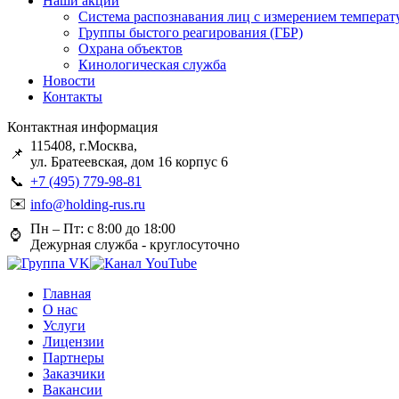
Наши акции
Система распознавания лиц с измерением температ
Группы быстого реагирования (ГБР)
Охрана объектов
Кинологическая служба
Новости
Контакты
Контактная информация
115408, г.Москва,
📌
ул. Братеевская, дом 16 корпус 6
📞
+7 (495) 779-98-81
✉️
info@holding-rus.ru
Пн – Пт: с 8:00 до 18:00
⌚️
Дежурная служба - круглосуточно
Главная
О нас
Услуги
Лицензии
Партнеры
Заказчики
Вакансии