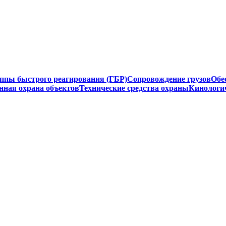
ппы быстрого реагирования (ГБР)
Сопровождение грузов
Обе
нная охрана объектов
Технические средства охраны
Кинологи