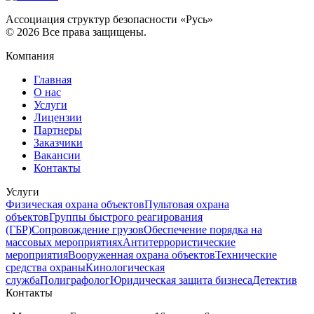
Ассоциация структур безопасности «Русь»
©
2026
Все права защищены.
Компания
Главная
О нас
Услуги
Лицензии
Партнеры
Заказчики
Вакансии
Контакты
Услуги
Физическая охрана объектов
Пультовая охрана
объектов
Группы быстрого реагирования
(ГБР)
Сопровождение грузов
Обеспечение порядка на
массовых мероприятиях
Антитеррористические
мероприятия
Вооруженная охрана объектов
Технические
средства охраны
Кинологическая
служба
Полиграфолог
Юридическая защита бизнеса
Детектив
Контакты