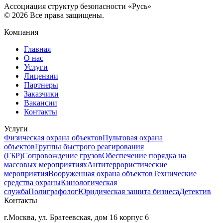
Ассоциация структур безопасности «Русь»
©
2026
Все права защищены.
Компания
Главная
О нас
Услуги
Лицензии
Партнеры
Заказчики
Вакансии
Контакты
Услуги
Физическая охрана объектов
Пультовая охрана
объектов
Группы быстрого реагирования
(ГБР)
Сопровождение грузов
Обеспечение порядка на
массовых мероприятиях
Антитеррористические
мероприятия
Вооруженная охрана объектов
Технические
средства охраны
Кинологическая
служба
Полиграфолог
Юридическая защита бизнеса
Детектив
Контакты
г.Москва, ул. Братеевская, дом 16 корпус 6