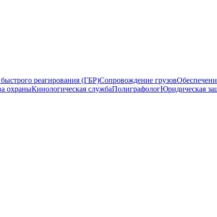
быстрого реагирования (ГБР)
Сопровождение грузов
Обеспечени
ва охраны
Кинологическая служба
Полиграфолог
Юридическая за