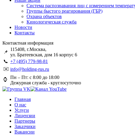
Наши акции
Система распознавания лиц с измерением температ
Группы быстого реагирования (ГБР)
Охрана объектов
Кинологическая служба
Новости
Контакты
Контактная информация
115408, г.Москва,
📌
ул. Братеевская, дом 16 корпус 6
📞
+7 (495) 779-98-81
✉️
info@holding-rus.ru
Пн – Пт: с 8:00 до 18:00
⌚️
Дежурная служба - круглосуточно
Главная
О нас
Услуги
Лицензии
Партнеры
Заказчики
Вакансии