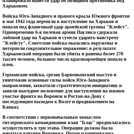
планировало нанести удар по позициям противника под
Харьковом.
Войска Юго-Западного и правого крыла Южного фронтов
в мае 1942 года перешли в наступление на Харьков и
попали под фланговый удар армейской группы "Клейст".
Одновременно 6-я полевая армия Паулюса сдержала
лобовой удар на Харьков и сумела ударить навстречу
"Клейсту". Советские войска оказались окружены и
потерпели сокрушительное поражение: в результате
Харьковской операции были убиты и ранены более 270
тысяч человек, большое число красноармейцев попало в
плен.
Германские войска, срезав Барвенковский выступ и
уничтожив основные силы войск Юго-Западного
направления, захватили стратегическую инициативу и
заняли выгодное положение для наступления на южном
участке фронта на Воронеж и Ростов-на-Дону с
последующим выходом к Волге и продвижением на
Кавказ.
В соответствии с первоначальным замыслом
гитлеровского командования план "Блау" предполагалось
осуществлять в три этапа. Операция должна была
начаться взятием Воронежа. Потом планировалось