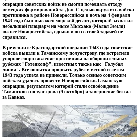
операции советских войск не смогли помешать отходу
немецких формирований за Дон. С целью окружить войска
противника в районе Новороссийска в ночь на 4 февраля
1943 года был высажен морской десант, который захватил
небольшой плацдарм на мысе Мысхако (Малая Земля)
южнее Новороссийска, однако и он со своей задачей не
справился.
В результате Краснодарской операции 1943 года советские
войска вышли к Таманскому полуострову, где встретили
упорное сопротивление противника на оборонительных
рубежах "Готенкопф", известных также как "Голубая
линия". Все попытки прорвать рубежи весной и летом
1943 года успеха не принесли. Только осенью советским
войскам удалось провести Новороссийско-Таманскую
операцию, результатом которой стали освобождение
Таманского полуострова (9 октября) и завершение битвы
за Кавказ.