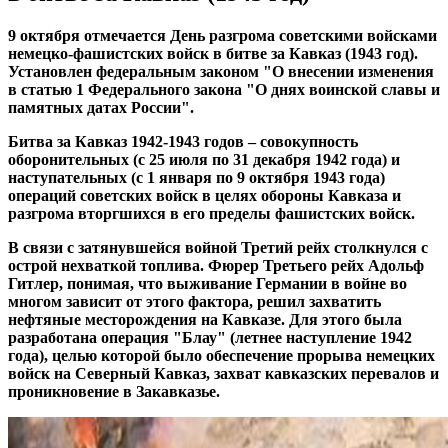
9 октября отмечается День разгрома советскими войсками
немецко-фашистских войск в битве за Кавказ (1943 год).
Установлен федеральным законом "О внесении изменения
в статью 1 Федерального закона "О днях воинской славы и
памятных датах России".
Битва за Кавказ 1942-1943 годов – совокупность
оборонительных (с 25 июля по 31 декабря 1942 года) и
наступательных (с 1 января по 9 октября 1943 года)
операций советских войск в целях обороны Кавказа и
разгрома вторгшихся в его пределы фашистских войск.
В связи с затянувшейся войной Третий рейх столкнулся с
острой нехваткой топлива. Фюрер Третьего рейх Адольф
Гитлер, понимая, что выживание Германии в войне во
многом зависит от этого фактора, решил захватить
нефтяные месторождения на Кавказе. Для этого была
разработана операция "Блау" (летнее наступление 1942
года), целью которой было обеспечение прорыва немецких
войск на Северный Кавказ, захват кавказских перевалов и
проникновение в Закавказье.