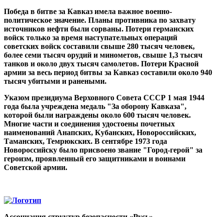
Победа в битве за Кавказ имела важное военно-
политическое значение. Планы противника по захвату
источников нефти были сорваны. Потери германских
войск только за время наступательных операций
советских войск составили свыше 280 тысяч человек,
более семи тысяч орудий и минометов, свыше 1,3 тысяч
танков и около двух тысяч самолетов. Потери Красной
армии за весь период битвы за Кавказ составили около 940
тысяч убитыми и ранеными.
Указом президиума Верховного Совета СССР 1 мая 1944
года была учреждена медаль "За оборону Кавказа",
которой были награждены около 600 тысяч человек.
Многие части и соединения удостоены почетных
наименований Анапских, Кубанских, Новороссийских,
Таманских, Темрюкских. В сентябре 1973 года
Новороссийску было присвоено звание "Город-герой" за
героизм, проявленный его защитниками и воинами
Советской армии.
Ассоциация структур безопасности «Русь»