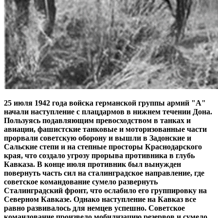
25 июля 1942 года войска германской группы армий "А"
начали наступление с плацдармов в нижнем течении Дона.
Пользуясь подавляющим превосходством в танках и
авиации, фашистские танковые и моторизованные части
прорвали советскую оборону и вышли в Задонские и
Сальские степи и на степные просторы Краснодарского
края, что создало угрозу прорыва противника в глубь
Кавказа. В конце июля противник был вынужден
повернуть часть сил на сталинградское направление, где
советское командование сумело развернуть
Сталинградский фронт, что ослабило его группировку на
Северном Кавказе. Однако наступление на Кавказ все
равно развивалось для немцев успешно. Советское
командование произвело мобилизацию резервов и сумело