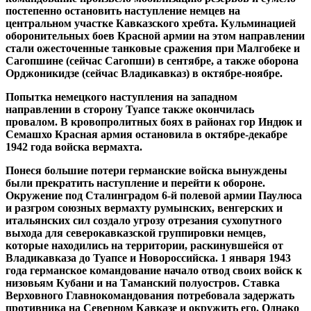
постепенно остановить наступление немцев на
центральном участке Кавказского хребта. Кульминацией
оборонительных боев Красной армии на этом направлении
стали ожесточенные танковые сражения при Малгобеке и
Сагопшине (сейчас Сагопши) в сентябре, а также оборона
Орджоникидзе (сейчас Владикавказ) в октябре-ноябре.
Попытка немецкого наступления на западном
направлении в сторону Туапсе также окончилась
провалом. В кровопролитных боях в районах гор Индюк и
Семашхо Красная армия остановила в октябре-декабре
1942 года войска вермахта.
Понеся большие потери германские войска вынуждены
были прекратить наступление и перейти к обороне.
Окружение под Сталинградом 6-й полевой армии Паулюса
и разгром союзных вермахту румынских, венгерских и
итальянских сил создало угрозу отрезания сухопутного
выхода для северокавказской группировки немцев,
которые находились на территории, раскинувшейся от
Владикавказа до Туапсе и Новороссийска. 1 января 1943
года германское командование начало отвод своих войск к
низовьям Кубани и на Таманский полуостров. Ставка
Верховного Главнокомандования потребовала задержать
противника на Северном Кавказе и окружить его. Однако