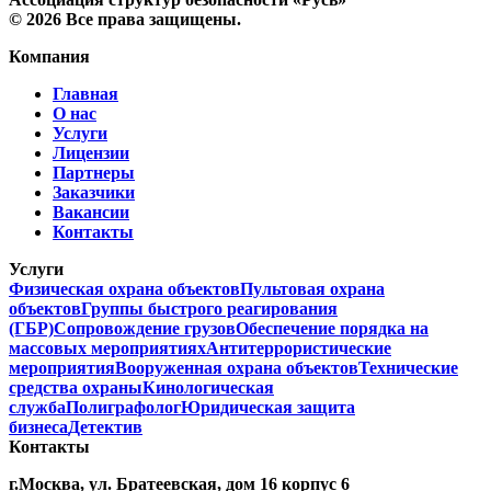
©
2026
Все права защищены.
Компания
Главная
О нас
Услуги
Лицензии
Партнеры
Заказчики
Вакансии
Контакты
Услуги
Физическая охрана объектов
Пультовая охрана
объектов
Группы быстрого реагирования
(ГБР)
Сопровождение грузов
Обеспечение порядка на
массовых мероприятиях
Антитеррористические
мероприятия
Вооруженная охрана объектов
Технические
средства охраны
Кинологическая
служба
Полиграфолог
Юридическая защита
бизнеса
Детектив
Контакты
г.Москва, ул. Братеевская, дом 16 корпус 6