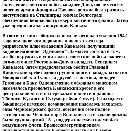
окружение советских войск западнее Дона, после чего 6-я
полевая армия Фридриха Паулюса должна была развить
наступление на Сталинград (сейчас Волгоград),
обеспечивая безопасность северо-восточного фланга. Затем
уже предполагалась оккупация Кавказа.
В соответствии с общим планом летнего наступления 1942
года немецкое командование к июлю этого года
разработало план овладения Кавказом, получивший
кодовое название "Эдельвейс". Замысел состоял в том,
чтобы окружить и уничтожить советские войска южнее и
юго-восточнее Ростова-на-Дону и овладеть Северным
Кавказом. Затем предполагалось обойти Главный
Кавказский хребет одной группой войск с запада, захватив
Новороссийск и Туапсе, а другой – с востока, овладев
Грозным и Баку. Одновременно с обходным маневром
намечалось преодолеть Кавказский хребет в его
центральной части по перевалам и выйти в районы
Тбилиси, Кутаиси и Сухуми (сейчас Сухум). С выходом в
Закавказье немецкое командование надеялось захватить
базы Черноморского флота, обеспечив себе полное
господство на Черном море. Выполнять эти задачи должна
была группа армий "А", поддерживаемая силами 4-го
воздушного флота. Вражеским группировкам
противостояли войска Южного и часть сил Северо-