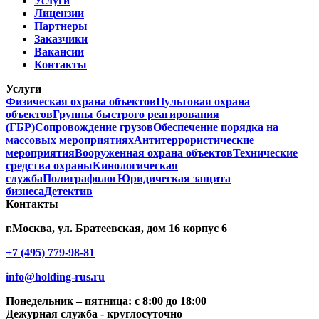
Услуги
Лицензии
Партнеры
Заказчики
Вакансии
Контакты
Услуги
Физическая охрана объектов
Пультовая охрана
объектов
Группы быстрого реагирования
(ГБР)
Сопровождение грузов
Обеспечение порядка на
массовых мероприятиях
Антитеррористические
мероприятия
Вооруженная охрана объектов
Технические
средства охраны
Кинологическая
служба
Полиграфолог
Юридическая защита
бизнеса
Детектив
Контакты
г.Москва, ул. Братеевская, дом 16 корпус 6
+7 (495) 779-98-81
info@holding-rus.ru
Понедельник – пятница: с 8:00 до 18:00
Дежурная служба - круглосуточно