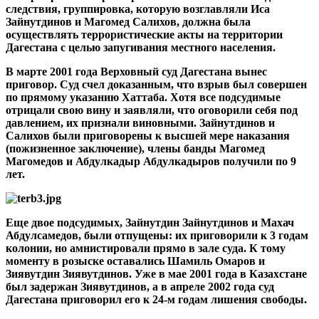
следствия, группировка, которую возглавляли Иса
Зайнутдинов и Магомед Салихов, должна была
осуществлять террористические акты на территории
Дагестана с целью запугивания местного населения.
В марте 2001 года Верховный суд Дагестана вынес
приговор. Суд счел доказанным, что взрыв был совершен
по прямому указанию Хаттаба. Хотя все подсудимые
отрицали свою вину и заявляли, что оговорили себя под
давлением, их признали виновными. Зайнутдинов и
Салихов были приговорены к высшей мере наказания
(пожизненное заключение), члены банды Магомед
Магомедов и Абдулкадыр Абдулкадыров получили по 9
лет.
Еще двое подсудимых, Зайнутдин Зайнутдинов и Махач
Абдулсамедов, были отпущены: их приговорили к 3 годам
колонии, но амнистировали прямо в зале суда. К тому
моменту в розыске оставались Шамиль Омаров и
Зиявутдин Зиявутдинов. Уже в мае 2001 года в Казахстане
был задержан Зиявутдинов, а в апреле 2002 года суд
Дагестана приговорил его к 24-м годам лишения свободы.