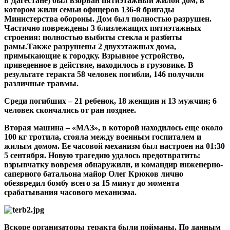
в Дагестане) был взорван пятиэтажный жилой дом, в
котором жили семьи офицеров 136-й бригады
Министерства обороны. Дом был полностью разрушен.
Частично повреждены 3 близлежащих пятиэтажных
строения: полностью выбиты стекла и разбиты
рамы.Также разрушены 2 двухэтажных дома,
примыкающие к городку. Взрывное устройство,
приведенное в действие, находилось в грузовике. В
результате теракта 58 человек погибли, 146 получили
различные травмы.
Среди погибших – 21 ребенок, 18 женщин и 13 мужчин; 6
человек скончались от ран позднее.
Вторая машина – «МАЗ», в которой находилось еще около
100 кг тротила, стояла между военным госпиталем и
жилым домом. Ее часовой механизм был настроен на 01:30
5 сентября. Новую трагедию удалось предотвратить:
взрывчатку вовремя обнаружили, и командир инженерно-
саперного батальона майор Олег Крюков лично
обезвредил бомбу всего за 15 минут до момента
срабатывания часового механизма.
Вскоре организаторы теракта были пойманы. По данным