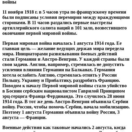
11 ноября 1918 г. в 5 часов утра по французскому времени
были подписаны условия перемирия между враждующими
сторонами. В 11 часов раздались первые выстрелы
артиллерийского салюта наций в 101 залп, возвестившего
окончание первой мировой войны.
Первая мировая война началась 1 августа 1914 года. Ее
главная цель — желание ведущих держав мира передела
мира. Инициаторами развязывания боевых действий
стали Германия и Австро-Венгрия. У каждой страны были
свои задачи. Англия, например, стремилась не допустить
усиления влияния Германии на Балканах. Германия
хотела ослабить Англию, стремилась отнять у России
Польшу, Украину и Прибалтику, раздробить Францию.
Поводом к началу Первой мировой войны стало убийство
в Боснии сербским националистом Гаврилой Принципом
эрц-герцога Франца Фердинанда. Это случилось 28 июня
1914 года. В тот же день Австро-Венгрия объявила Сербии
войну. Россия, чтобы помочь Сербии, начала мобилизацию.
Поэтому 1 августа Германия объявила войну России, 3
августа — Франции.
Военные действия как таковые начались 2 августа, когда