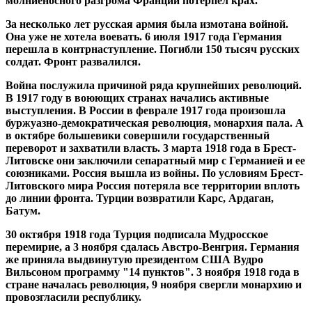
молниеносного разгрома Франции потерпел крах.
За несколько лет русская армия была измотана войной.
Она уже не хотела воевать. 6 июля 1917 года Германия
перешла в контрнаступление. Погибли 150 тысяч русских
солдат. Фронт развалился.
Война послужила причиной ряда крупнейших революций.
В 1917 году в воюющих странах начались активные
выступления. В России в феврале 1917 года произошла
буржуазно-демократическая революция, монархия пала. А
в октябре большевики совершили государственный
переворот и захватили власть. 3 марта 1918 года в Брест-
Литовске они заключили сепаратный мир с Германией и ее
союзниками. Россия вышла из войны. По условиям Брест-
Литовского мира Россия потеряла все территории вплоть
до линии фронта. Турции возвратили Карс, Ардаган,
Батум.
30 октября 1918 года Турция подписала Мудросское
перемирие, а 3 ноября сдалась Австро-Венгрия. Германия
же приняла выдвинутую президентом США Вудро
Вильсоном программу "14 пунктов". 3 ноября 1918 года в
стране началась революция, 9 ноября свергли монархию и
провозгласили республику.