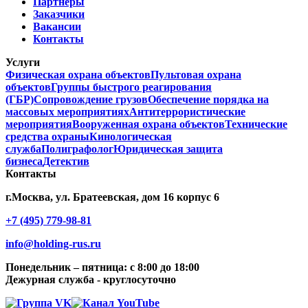
Партнеры
Заказчики
Вакансии
Контакты
Услуги
Физическая охрана объектов
Пультовая охрана
объектов
Группы быстрого реагирования
(ГБР)
Сопровождение грузов
Обеспечение порядка на
массовых мероприятиях
Антитеррористические
мероприятия
Вооруженная охрана объектов
Технические
средства охраны
Кинологическая
служба
Полиграфолог
Юридическая защита
бизнеса
Детектив
Контакты
г.Москва, ул. Братеевская, дом 16 корпус 6
+7 (495) 779-98-81
info@holding-rus.ru
Понедельник – пятница: с 8:00 до 18:00
Дежурная служба - круглосуточно