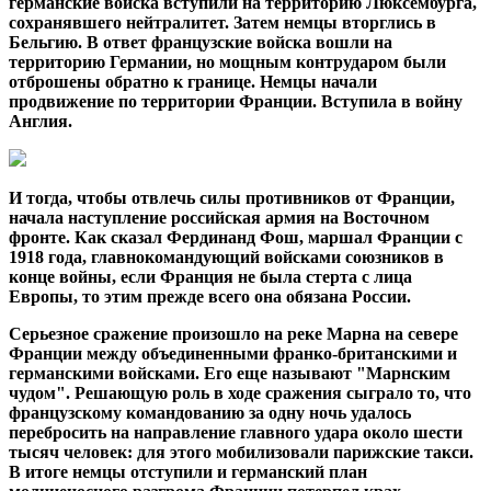
германские войска вступили на территорию Люксембурга,
сохранявшего нейтралитет. Затем немцы вторглись в
Бельгию. В ответ французские войска вошли на
территорию Германии, но мощным контрударом были
отброшены обратно к границе. Немцы начали
продвижение по территории Франции. Вступила в войну
Англия.
И тогда, чтобы отвлечь силы противников от Франции,
начала наступление российская армия на Восточном
фронте. Как сказал Фердинанд Фош, маршал Франции с
1918 года, главнокомандующий войсками союзников в
конце войны, если Франция не была стерта с лица
Европы, то этим прежде всего она обязана России.
Серьезное сражение произошло на реке Марна на севере
Франции между объединенными франко-британскими и
германскими войсками. Его еще называют "Марнским
чудом". Решающую роль в ходе сражения сыграло то, что
французскому командованию за одну ночь удалось
перебросить на направление главного удара около шести
тысяч человек: для этого мобилизовали парижские такси.
В итоге немцы отступили и германский план